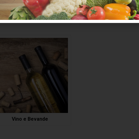
Prodotti caseari
Pasta e Sughi
Vino e Bevande