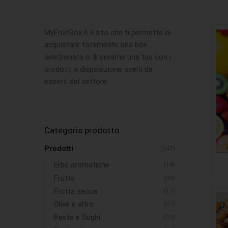
MyFruitBox è il sito che ti permette di
acquistare facilmente una box
selezionata o di crearne una tua con i
prodotti a disposizione scelti da
esperti del settore.
Categorie prodotto
Prodotti
(347)
Erbe aromatiche
(14)
Frutta
(89)
Frutta secca
(17)
Olive e altro
(27)
Pasta e Sughi
(23)