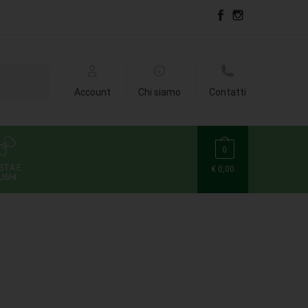
Account
Chi siamo
Contatti
0
STA E
€
0,00
UGHI