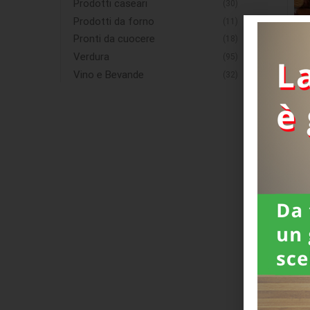
Prodotti caseari
(30)
Prodotti da forno
(11)
Pronti da cuocere
(18)
Verdura
(95)
Vino e Bevande
(32)