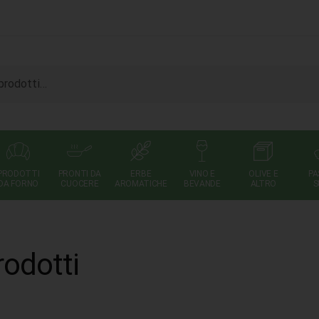
PRODOTTI
PRONTI DA
ERBE
VINO E
OLIVE E
PA
DA FORNO
CUOCERE
AROMATICHE
BEVANDE
ALTRO
S
rodotti