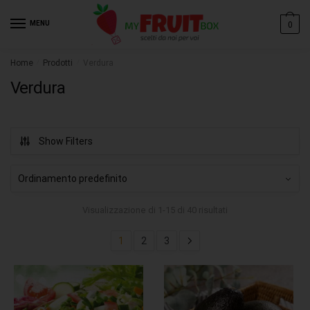
MENU
0
Home
/
Prodotti
/
Verdura
Verdura
Show Filters
Visualizzazione di 1-15 di 40 risultati
1
2
3