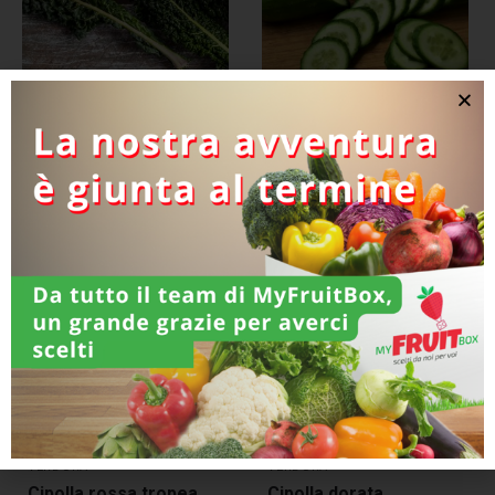
VERDURA
VERDURA
Cavolo nero toscano
Cetriolo
VERDURA
VERDURA
Cipolla rossa tropea
Cipolla dorata