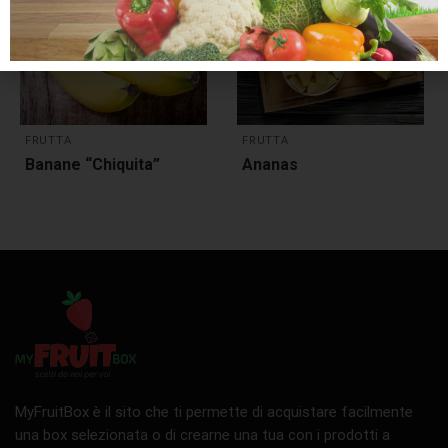
FRUTTA
FRUTTA
Banane “Chiquita”
Ananas
MyFruitBox è il sito che ti permette di acquistare facilmente
una box selezionata o di crearne una tua con i prodotti a