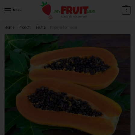
Nome
*
MENU
0
Home
/
Prodotti
/
Frutta
/
Papaya formosa
Email
*
Messaggio
*
Invia