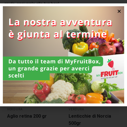
crude, aggiungile alla tua box!
Categoria:
Verdura
Prodotti correlati
VERDURA
VERDURA
Aglio retina 200 gr
Lenticchie di Norcia
500gr