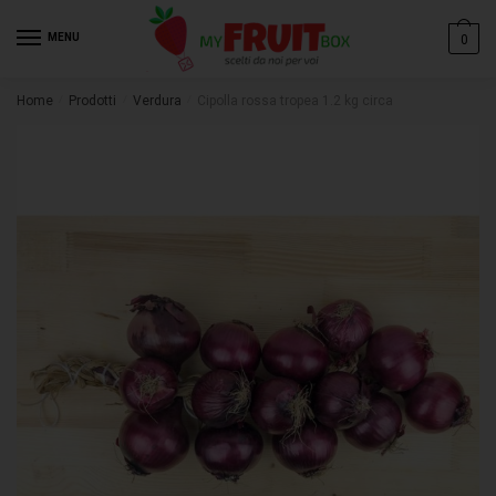
MENU
0
Email
*
Home
/
Prodotti
/
Verdura
/
Cipolla rossa tropea 1.2 kg circa
Messaggio
*
Invia