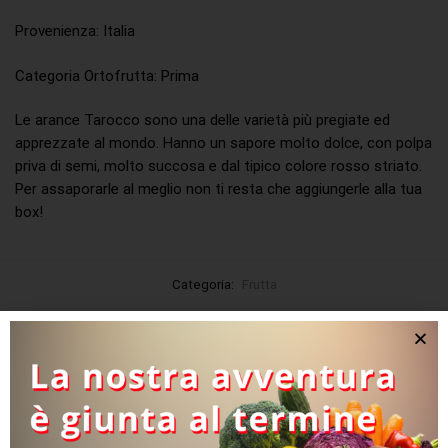
Provenienza: Italia
Categoria Ortofrutta: Prima
Le arance Tarocco sono una delle varietà più pregiate ed
apprezzate al mondo. Hanno un sapore molto dolce, con polpa
priva di semi, molto succosa e dal tipico colore rosso striato.
Per assaporarle al meglio non ti resta che aggiungerle alla tua
box!
Categoria:
Frutta
Prodotti correlati