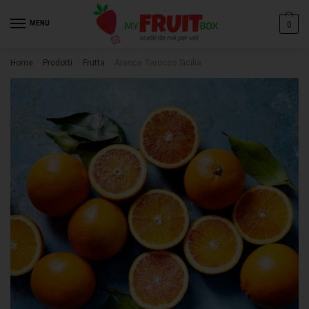
Nome
*
MENU
0
Email
*
Home
/
Prodotti
/
Frutta
/
Arance Tarocco Sicilia
Messaggio
*
Invia