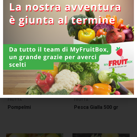
Categoria:
Frutta
Prodotti correlati
FRUTTA
FRUTTA
Pompelmi
Pesca Gialla 500 gr