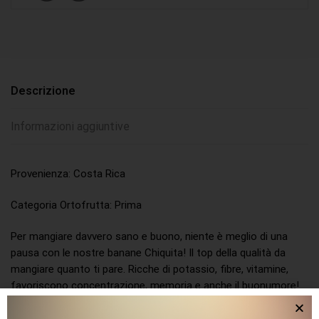
Descrizione
Informazioni aggiuntive
Provenienza: Costa Rica
Categoria Ortofrutta: Prima
Per mangiare davvero sano e buono, niente è meglio di una
pausa con le nostre banane Chiquita! Il top della qualità da
mangiare quanto ti pare. Ricche di potassio, fibre, vitamine,
favoriscono concentrazione, memoria e anche il buonumore!