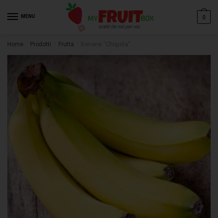
MENU
0
Email
*
Home
/
Prodotti
/
Frutta
/
Banane “Chiquita”
Messaggio
*
Invia